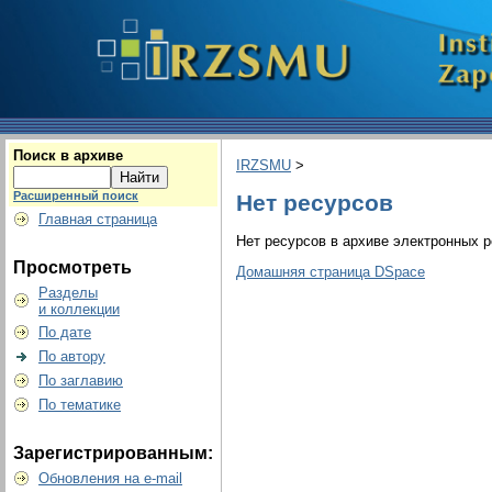
Поиск в архиве
IRZSMU
>
Расширенный поиск
Нет ресурсов
Главная страница
Нет ресурсов в архиве электронных р
Просмотреть
Домашняя страница DSpace
Разделы
и коллекции
По дате
По автору
По заглавию
По тематике
Зарегистрированным:
Обновления на e-mail