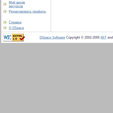
Мой архив
ресурсов
Редактировать профиль
Справка
О DSpace
DSpace Software
Copyright © 2002-2005
MIT
an