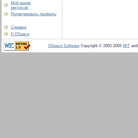
Мой архив
ресурсов
Редактировать профиль
Справка
О DSpace
DSpace Software
Copyright © 2002-2005
MIT
an