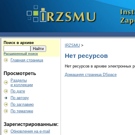
Поиск в архиве
IRZSMU
>
Расширенный поиск
Нет ресурсов
Главная страница
Нет ресурсов в архиве электронных р
Просмотреть
Домашняя страница DSpace
Разделы
и коллекции
По дате
По автору
По заглавию
По тематике
Зарегистрированным:
Обновления на e-mail