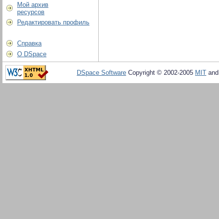
Мой архив
ресурсов
Редактировать профиль
Справка
О DSpace
DSpace Software
Copyright © 2002-2005
MIT
an