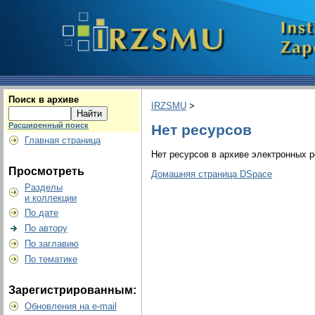
Поиск в архиве
IRZSMU
>
Расширенный поиск
Нет ресурсов
Главная страница
Нет ресурсов в архиве электронных р
Просмотреть
Домашняя страница DSpace
Разделы
и коллекции
По дате
По автору
По заглавию
По тематике
Зарегистрированным:
Обновления на e-mail