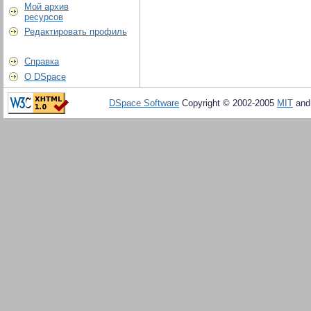
Мой архив
ресурсов
Редактировать профиль
Справка
О DSpace
DSpace Software
Copyright © 2002-2005
MIT
an