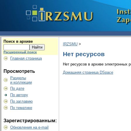
Поиск в архиве
IRZSMU
>
Расширенный поиск
Нет ресурсов
Главная страница
Нет ресурсов в архиве электронных р
Просмотреть
Домашняя страница DSpace
Разделы
и коллекции
По дате
По автору
По заглавию
По тематике
Зарегистрированным:
Обновления на e-mail