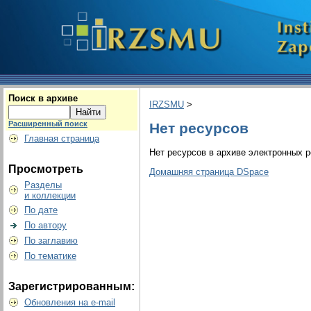
Поиск в архиве
IRZSMU
>
Расширенный поиск
Нет ресурсов
Главная страница
Нет ресурсов в архиве электронных р
Просмотреть
Домашняя страница DSpace
Разделы
и коллекции
По дате
По автору
По заглавию
По тематике
Зарегистрированным:
Обновления на e-mail