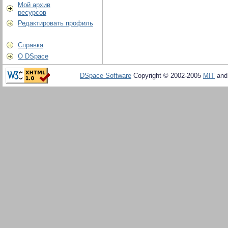
Мой архив
ресурсов
Редактировать профиль
Справка
О DSpace
DSpace Software
Copyright © 2002-2005
MIT
an