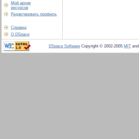
Мой архив
ресурсов
Редактировать профиль
Справка
О DSpace
DSpace Software
Copyright © 2002-2005
MIT
an