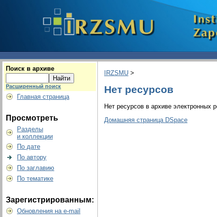
Поиск в архиве
IRZSMU
>
Расширенный поиск
Нет ресурсов
Главная страница
Нет ресурсов в архиве электронных р
Просмотреть
Домашняя страница DSpace
Разделы
и коллекции
По дате
По автору
По заглавию
По тематике
Зарегистрированным:
Обновления на e-mail