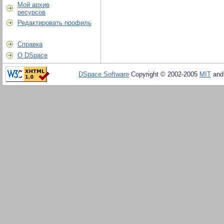
Мой архив
ресурсов
Редактировать профиль
Справка
О DSpace
DSpace Software
Copyright © 2002-2005
MIT
an