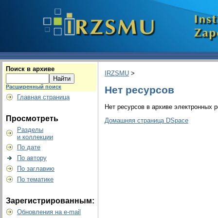
Поиск в архиве
IRZSMU
>
Расширенный поиск
Нет ресурсов
Главная страница
Нет ресурсов в архиве электронных р
Просмотреть
Домашняя страница DSpace
Разделы
и коллекции
По дате
По автору
По заглавию
По тематике
Зарегистрированным:
Обновления на e-mail