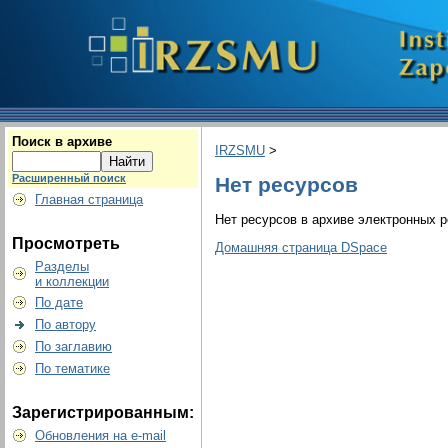
Поиск в архиве
IRZSMU
>
Расширенный поиск
Нет ресурсов
Главная страница
Нет ресурсов в архиве электронных р
Просмотреть
Домашняя страница DSpace
Разделы
и коллекции
По дате
По автору
По заглавию
По тематике
Зарегистрированным:
Обновления на e-mail