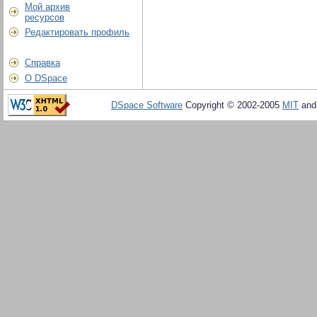
Мой архив
ресурсов
Редактировать профиль
Справка
О DSpace
DSpace Software
Copyright © 2002-2005
MIT
an