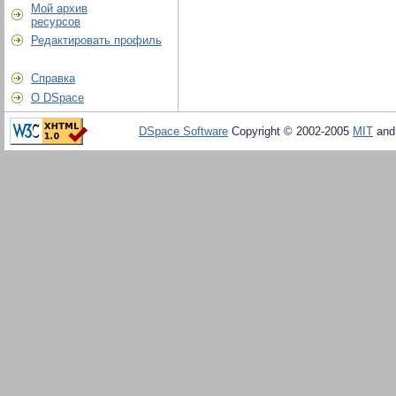
Мой архив
ресурсов
Редактировать профиль
Справка
О DSpace
DSpace Software
Copyright © 2002-2005
MIT
an