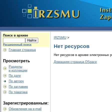
Поиск в архиве
IRZSMU
>
Расширенный поиск
Нет ресурсов
Главная страница
Нет ресурсов в архиве электронных р
Просмотреть
Домашняя страница DSpace
Разделы
и коллекции
По дате
По автору
По заглавию
По тематике
Зарегистрированным:
Обновления на e-mail