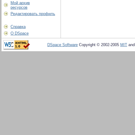
Мой архив
ресурсов
Редактировать профиль
Справка
О DSpace
DSpace Software
Copyright © 2002-2005
MIT
an