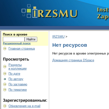
Поиск в архиве
IRZSMU
>
Расширенный поиск
Нет ресурсов
Главная страница
Нет ресурсов в архиве электронных р
Просмотреть
Домашняя страница DSpace
Разделы
и коллекции
По дате
По автору
По заглавию
По тематике
Зарегистрированным:
Обновления на e-mail