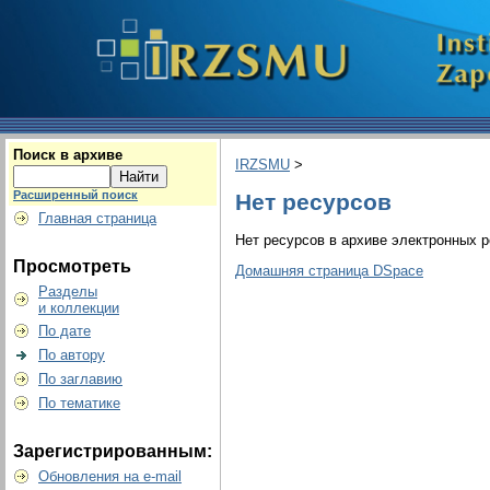
Поиск в архиве
IRZSMU
>
Расширенный поиск
Нет ресурсов
Главная страница
Нет ресурсов в архиве электронных р
Просмотреть
Домашняя страница DSpace
Разделы
и коллекции
По дате
По автору
По заглавию
По тематике
Зарегистрированным:
Обновления на e-mail