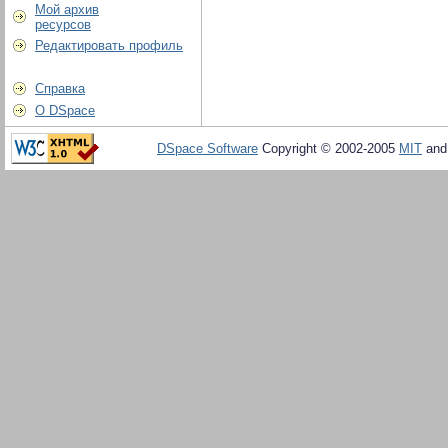
Мой архив
ресурсов
Редактировать профиль
Справка
О DSpace
DSpace Software
Copyright © 2002-2005
MIT
an