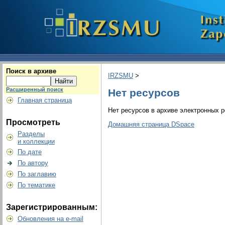
Поиск в архиве
IRZSMU
>
Расширенный поиск
Нет ресурсов
Главная страница
Нет ресурсов в архиве электронных р
Просмотреть
Домашняя страница DSpace
Разделы
и коллекции
По дате
По автору
По заглавию
По тематике
Зарегистрированным:
Обновления на e-mail