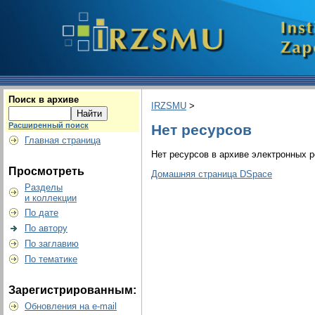
Поиск в архиве
IRZSMU
>
Расширенный поиск
Нет ресурсов
Главная страница
Нет ресурсов в архиве электронных р
Просмотреть
Домашняя страница DSpace
Разделы
и коллекции
По дате
По автору
По заглавию
По тематике
Зарегистрированным:
Обновления на e-mail