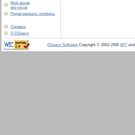
Мой архив
ресурсов
Редактировать профиль
Справка
О DSpace
DSpace Software
Copyright © 2002-2005
MIT
an