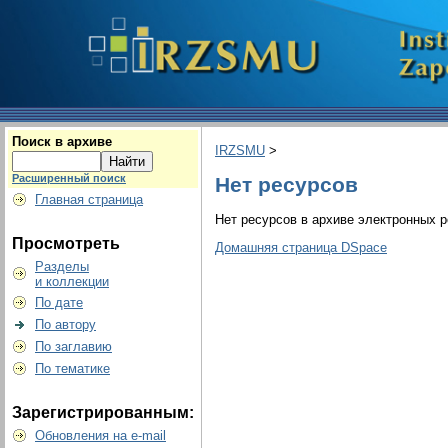
Поиск в архиве
IRZSMU
>
Расширенный поиск
Нет ресурсов
Главная страница
Нет ресурсов в архиве электронных р
Просмотреть
Домашняя страница DSpace
Разделы
и коллекции
По дате
По автору
По заглавию
По тематике
Зарегистрированным:
Обновления на e-mail