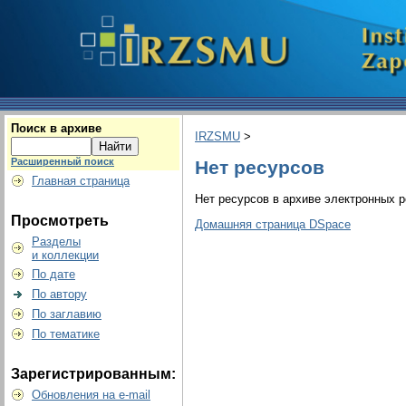
Поиск в архиве
IRZSMU
>
Расширенный поиск
Нет ресурсов
Главная страница
Нет ресурсов в архиве электронных р
Просмотреть
Домашняя страница DSpace
Разделы
и коллекции
По дате
По автору
По заглавию
По тематике
Зарегистрированным:
Обновления на e-mail