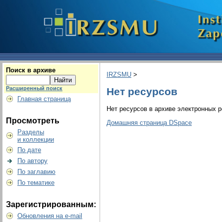
Поиск в архиве
IRZSMU
>
Расширенный поиск
Нет ресурсов
Главная страница
Нет ресурсов в архиве электронных р
Просмотреть
Домашняя страница DSpace
Разделы
и коллекции
По дате
По автору
По заглавию
По тематике
Зарегистрированным:
Обновления на e-mail