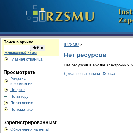
Поиск в архиве
IRZSMU
>
Расширенный поиск
Нет ресурсов
Главная страница
Нет ресурсов в архиве электронных р
Просмотреть
Домашняя страница DSpace
Разделы
и коллекции
По дате
По автору
По заглавию
По тематике
Зарегистрированным:
Обновления на e-mail