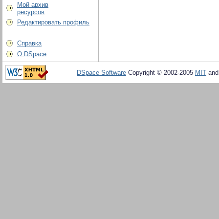
Мой архив
ресурсов
Редактировать профиль
Справка
О DSpace
DSpace Software
Copyright © 2002-2005
MIT
an