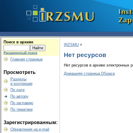
Поиск в архиве
IRZSMU
>
Расширенный поиск
Нет ресурсов
Главная страница
Нет ресурсов в архиве электронных р
Просмотреть
Домашняя страница DSpace
Разделы
и коллекции
По дате
По автору
По заглавию
По тематике
Зарегистрированным:
Обновления на e-mail