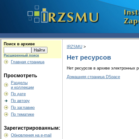
Поиск в архиве
IRZSMU
>
Расширенный поиск
Нет ресурсов
Главная страница
Нет ресурсов в архиве электронных р
Просмотреть
Домашняя страница DSpace
Разделы
и коллекции
По дате
По автору
По заглавию
По тематике
Зарегистрированным:
Обновления на e-mail