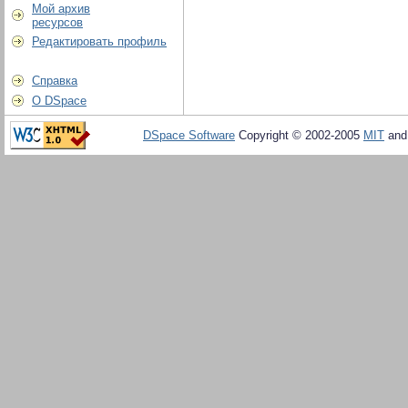
Мой архив
ресурсов
Редактировать профиль
Справка
О DSpace
DSpace Software
Copyright © 2002-2005
MIT
an