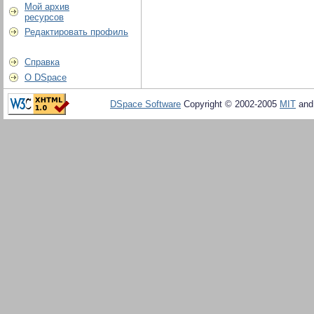
Мой архив
ресурсов
Редактировать профиль
Справка
О DSpace
DSpace Software
Copyright © 2002-2005
MIT
an