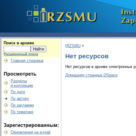
Поиск в архиве
IRZSMU
>
Расширенный поиск
Нет ресурсов
Главная страница
Нет ресурсов в архиве электронных р
Просмотреть
Домашняя страница DSpace
Разделы
и коллекции
По дате
По автору
По заглавию
По тематике
Зарегистрированным:
Обновления на e-mail