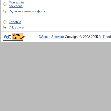
Мой архив
ресурсов
Редактировать профиль
Справка
О DSpace
DSpace Software
Copyright © 2002-2005
MIT
an