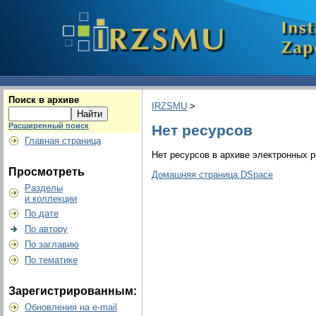
Поиск в архиве
IRZSMU
>
Расширенный поиск
Нет ресурсов
Главная страница
Нет ресурсов в архиве электронных р
Просмотреть
Домашняя страница DSpace
Разделы
и коллекции
По дате
По автору
По заглавию
По тематике
Зарегистрированным:
Обновления на e-mail