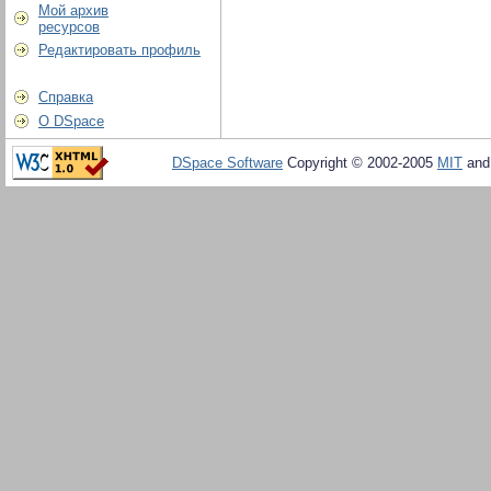
Мой архив
ресурсов
Редактировать профиль
Справка
О DSpace
DSpace Software
Copyright © 2002-2005
MIT
an