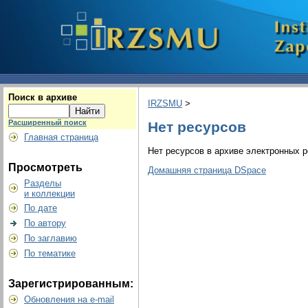
Поиск в архиве
IRZSMU
>
Расширенный поиск
Нет ресурсов
Главная страница
Нет ресурсов в архиве электронных р
Просмотреть
Домашняя страница DSpace
Разделы
и коллекции
По дате
По автору
По заглавию
По тематике
Зарегистрированным:
Обновления на e-mail