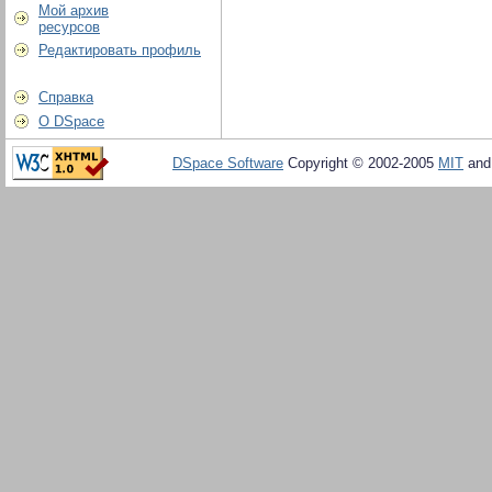
Мой архив
ресурсов
Редактировать профиль
Справка
О DSpace
DSpace Software
Copyright © 2002-2005
MIT
an