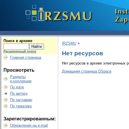
Поиск в архиве
IRZSMU
>
Расширенный поиск
Нет ресурсов
Главная страница
Нет ресурсов в архиве электронных р
Просмотреть
Домашняя страница DSpace
Разделы
и коллекции
По дате
По автору
По заглавию
По тематике
Зарегистрированным:
Обновления на e-mail