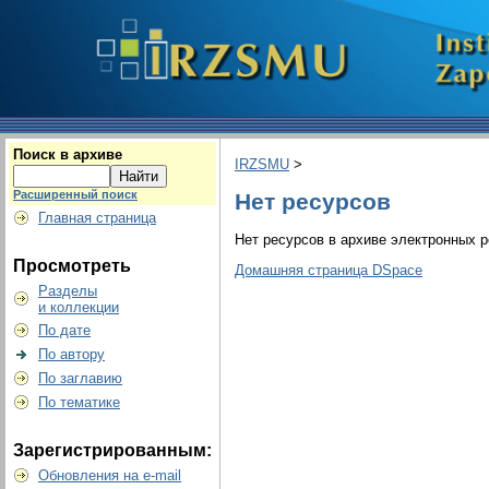
Поиск в архиве
IRZSMU
>
Расширенный поиск
Нет ресурсов
Главная страница
Нет ресурсов в архиве электронных р
Просмотреть
Домашняя страница DSpace
Разделы
и коллекции
По дате
По автору
По заглавию
По тематике
Зарегистрированным:
Обновления на e-mail