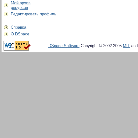
Мой архив
ресурсов
Редактировать профиль
Справка
О DSpace
DSpace Software
Copyright © 2002-2005
MIT
an