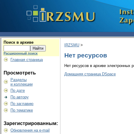
Поиск в архиве
IRZSMU
>
Расширенный поиск
Нет ресурсов
Главная страница
Нет ресурсов в архиве электронных р
Просмотреть
Домашняя страница DSpace
Разделы
и коллекции
По дате
По автору
По заглавию
По тематике
Зарегистрированным:
Обновления на e-mail