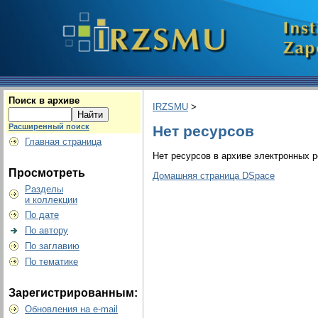
Поиск в архиве
IRZSMU
>
Расширенный поиск
Нет ресурсов
Главная страница
Нет ресурсов в архиве электронных р
Просмотреть
Домашняя страница DSpace
Разделы
и коллекции
По дате
По автору
По заглавию
По тематике
Зарегистрированным:
Обновления на e-mail