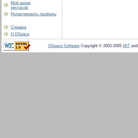
Мой архив
ресурсов
Редактировать профиль
Справка
О DSpace
DSpace Software
Copyright © 2002-2005
MIT
an