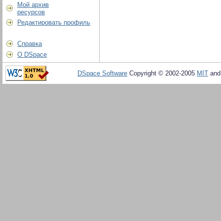
Мой архив
ресурсов
Редактировать профиль
Справка
О DSpace
DSpace Software
Copyright © 2002-2005
MIT
an