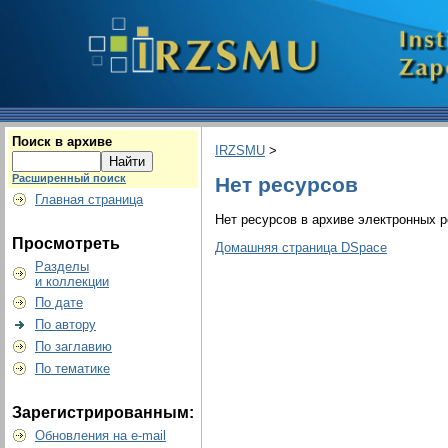
Поиск в архиве
IRZSMU
>
Расширенный поиск
Нет ресурсов
Главная страница
Нет ресурсов в архиве электронных р
Просмотреть
Домашняя страница DSpace
Разделы
и коллекции
По дате
По автору
По заглавию
По тематике
Зарегистрированным:
Обновления на e-mail