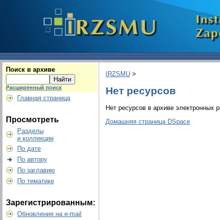
Поиск в архиве
IRZSMU
>
Расширенный поиск
Нет ресурсов
Главная страница
Нет ресурсов в архиве электронных р
Просмотреть
Домашняя страница DSpace
Разделы
и коллекции
По дате
По автору
По заглавию
По тематике
Зарегистрированным:
Обновления на e-mail