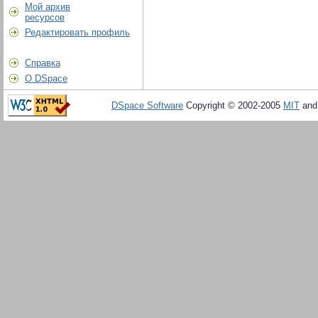
Мой архив
ресурсов
Редактировать профиль
Справка
О DSpace
DSpace Software
Copyright © 2002-2005
MIT
an