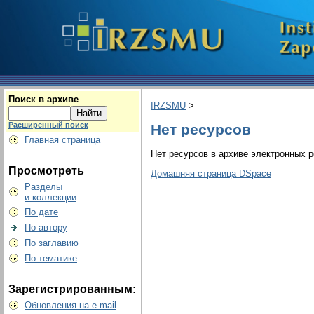
Поиск в архиве
IRZSMU
>
Расширенный поиск
Нет ресурсов
Главная страница
Нет ресурсов в архиве электронных р
Просмотреть
Домашняя страница DSpace
Разделы
и коллекции
По дате
По автору
По заглавию
По тематике
Зарегистрированным:
Обновления на e-mail