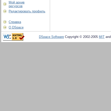
Мой архив
ресурсов
Редактировать профиль
Справка
О DSpace
DSpace Software
Copyright © 2002-2005
MIT
an