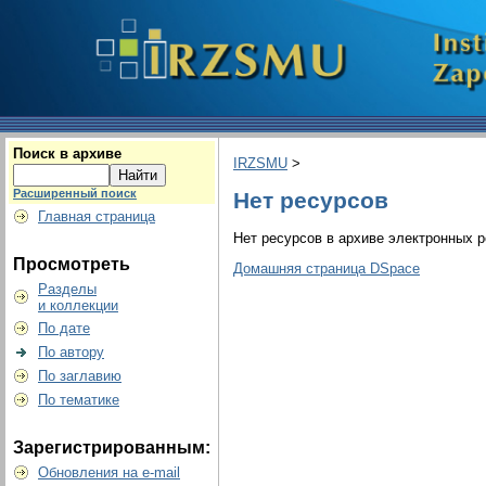
Поиск в архиве
IRZSMU
>
Расширенный поиск
Нет ресурсов
Главная страница
Нет ресурсов в архиве электронных р
Просмотреть
Домашняя страница DSpace
Разделы
и коллекции
По дате
По автору
По заглавию
По тематике
Зарегистрированным:
Обновления на e-mail