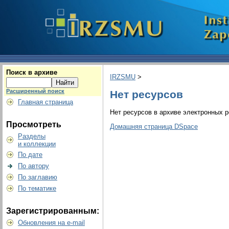
Поиск в архиве
IRZSMU
>
Расширенный поиск
Нет ресурсов
Главная страница
Нет ресурсов в архиве электронных р
Просмотреть
Домашняя страница DSpace
Разделы
и коллекции
По дате
По автору
По заглавию
По тематике
Зарегистрированным:
Обновления на e-mail