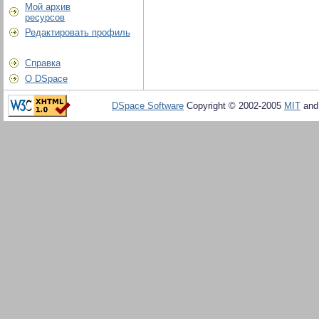
Мой архив
ресурсов
Редактировать профиль
Справка
О DSpace
DSpace Software
Copyright © 2002-2005
MIT
an