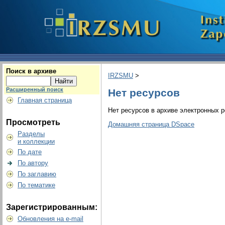
Поиск в архиве
IRZSMU
>
Расширенный поиск
Нет ресурсов
Главная страница
Нет ресурсов в архиве электронных р
Просмотреть
Домашняя страница DSpace
Разделы
и коллекции
По дате
По автору
По заглавию
По тематике
Зарегистрированным:
Обновления на e-mail