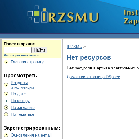
Поиск в архиве
IRZSMU
>
Расширенный поиск
Нет ресурсов
Главная страница
Нет ресурсов в архиве электронных р
Просмотреть
Домашняя страница DSpace
Разделы
и коллекции
По дате
По автору
По заглавию
По тематике
Зарегистрированным:
Обновления на e-mail