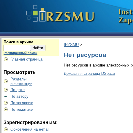
Поиск в архиве
IRZSMU
>
Расширенный поиск
Нет ресурсов
Главная страница
Нет ресурсов в архиве электронных р
Просмотреть
Домашняя страница DSpace
Разделы
и коллекции
По дате
По автору
По заглавию
По тематике
Зарегистрированным:
Обновления на e-mail