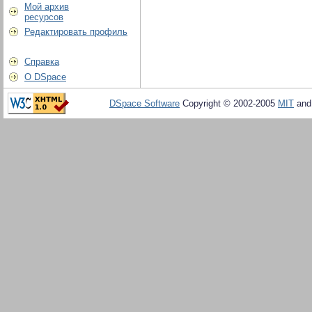
Мой архив
ресурсов
Редактировать профиль
Справка
О DSpace
DSpace Software
Copyright © 2002-2005
MIT
an