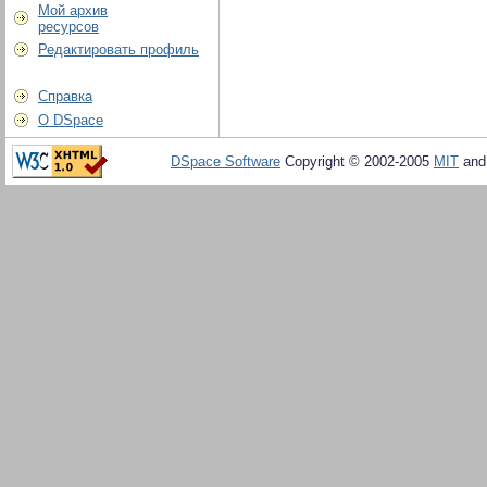
Мой архив
ресурсов
Редактировать профиль
Справка
О DSpace
DSpace Software
Copyright © 2002-2005
MIT
an