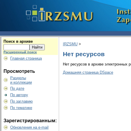
Поиск в архиве
IRZSMU
>
Расширенный поиск
Нет ресурсов
Главная страница
Нет ресурсов в архиве электронных р
Просмотреть
Домашняя страница DSpace
Разделы
и коллекции
По дате
По автору
По заглавию
По тематике
Зарегистрированным:
Обновления на e-mail