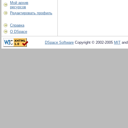
Мой архив
ресурсов
Редактировать профиль
Справка
О DSpace
DSpace Software
Copyright © 2002-2005
MIT
an