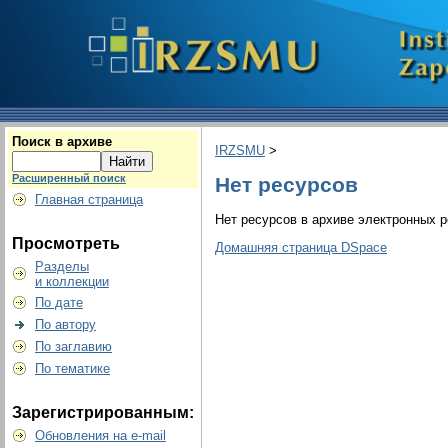
Поиск в архиве
IRZSMU
>
Расширенный поиск
Нет ресурсов
Главная страница
Нет ресурсов в архиве электронных р
Просмотреть
Домашняя страница DSpace
Разделы
и коллекции
По дате
По автору
По заглавию
По тематике
Зарегистрированным:
Обновления на e-mail