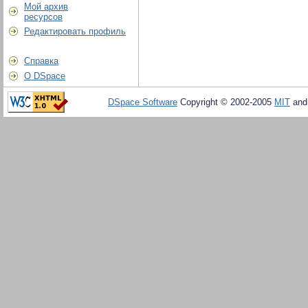
Мой архив
ресурсов
Редактировать профиль
Справка
О DSpace
DSpace Software
Copyright © 2002-2005
MIT
an