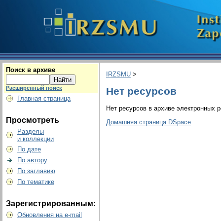
Поиск в архиве
IRZSMU
>
Расширенный поиск
Нет ресурсов
Главная страница
Нет ресурсов в архиве электронных р
Просмотреть
Домашняя страница DSpace
Разделы
и коллекции
По дате
По автору
По заглавию
По тематике
Зарегистрированным:
Обновления на e-mail