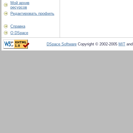
Мой архив
ресурсов
Редактировать профиль
Справка
О DSpace
DSpace Software
Copyright © 2002-2005
MIT
an