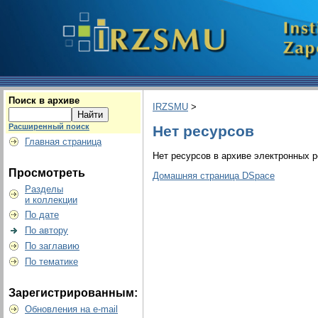
Поиск в архиве
IRZSMU
>
Расширенный поиск
Нет ресурсов
Главная страница
Нет ресурсов в архиве электронных р
Просмотреть
Домашняя страница DSpace
Разделы
и коллекции
По дате
По автору
По заглавию
По тематике
Зарегистрированным:
Обновления на e-mail