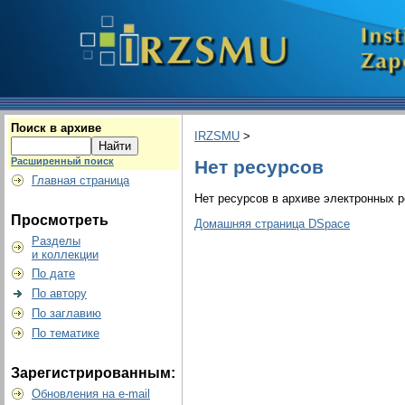
Поиск в архиве
IRZSMU
>
Расширенный поиск
Нет ресурсов
Главная страница
Нет ресурсов в архиве электронных р
Просмотреть
Домашняя страница DSpace
Разделы
и коллекции
По дате
По автору
По заглавию
По тематике
Зарегистрированным:
Обновления на e-mail