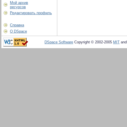
Мой архив
ресурсов
Редактировать профиль
Справка
О DSpace
DSpace Software
Copyright © 2002-2005
MIT
an