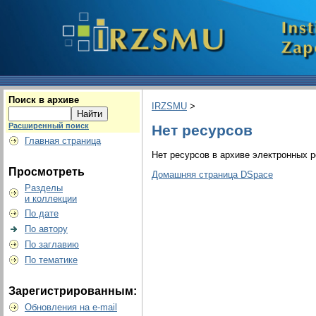
Поиск в архиве
IRZSMU
>
Расширенный поиск
Нет ресурсов
Главная страница
Нет ресурсов в архиве электронных р
Просмотреть
Домашняя страница DSpace
Разделы
и коллекции
По дате
По автору
По заглавию
По тематике
Зарегистрированным:
Обновления на e-mail