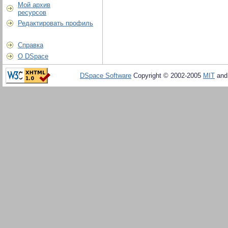
Мой архив
ресурсов
Редактировать профиль
Справка
О DSpace
DSpace Software
Copyright © 2002-2005
MIT
an