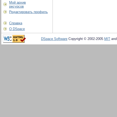
Мой архив
ресурсов
Редактировать профиль
Справка
О DSpace
DSpace Software
Copyright © 2002-2005
MIT
an