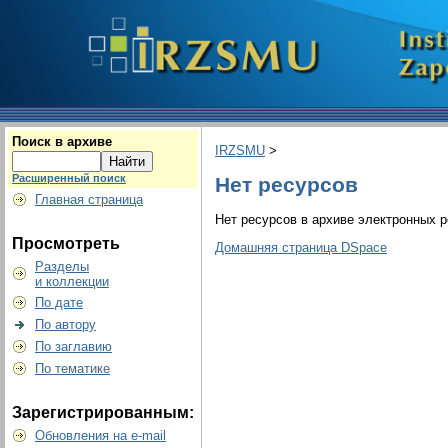
Поиск в архиве
IRZSMU
>
Расширенный поиск
Нет ресурсов
Главная страница
Нет ресурсов в архиве электронных р
Просмотреть
Домашняя страница DSpace
Разделы
и коллекции
По дате
По автору
По заглавию
По тематике
Зарегистрированным:
Обновления на e-mail