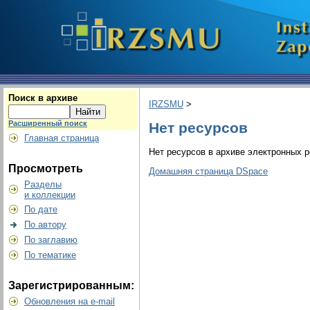
Поиск в архиве
IRZSMU
>
Расширенный поиск
Нет ресурсов
Главная страница
Нет ресурсов в архиве электронных р
Просмотреть
Домашняя страница DSpace
Разделы
и коллекции
По дате
По автору
По заглавию
По тематике
Зарегистрированным:
Обновления на e-mail