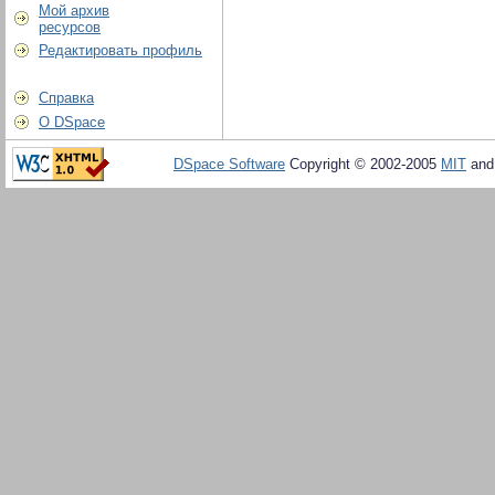
Мой архив
ресурсов
Редактировать профиль
Справка
О DSpace
DSpace Software
Copyright © 2002-2005
MIT
an