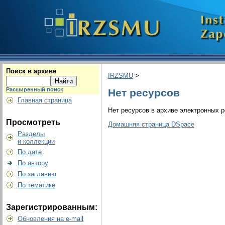
Поиск в архиве
IRZSMU
>
Расширенный поиск
Нет ресурсов
Главная страница
Нет ресурсов в архиве электронных р
Просмотреть
Домашняя страница DSpace
Разделы
и коллекции
По дате
По автору
По заглавию
По тематике
Зарегистрированным:
Обновления на e-mail