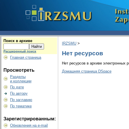
Поиск в архиве
IRZSMU
>
Расширенный поиск
Нет ресурсов
Главная страница
Нет ресурсов в архиве электронных р
Просмотреть
Домашняя страница DSpace
Разделы
и коллекции
По дате
По автору
По заглавию
По тематике
Зарегистрированным:
Обновления на e-mail