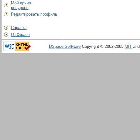
Мой архив
ресурсов
Редактировать профиль
Справка
О DSpace
DSpace Software
Copyright © 2002-2005
MIT
an