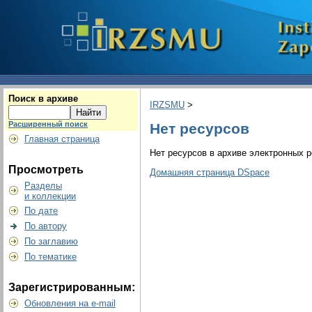
Поиск в архиве
IRZSMU
>
Расширенный поиск
Нет ресурсов
Главная страница
Нет ресурсов в архиве электронных р
Просмотреть
Домашняя страница DSpace
Разделы
и коллекции
По дате
По автору
По заглавию
По тематике
Зарегистрированным:
Обновления на e-mail