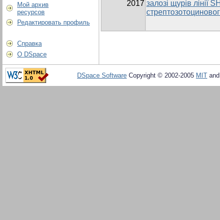
2017
залозі щурів лінії 
Мой архив
стрептозотоциновог
ресурсов
Редактировать профиль
Справка
О DSpace
DSpace Software
Copyright © 2002-2005
MIT
an