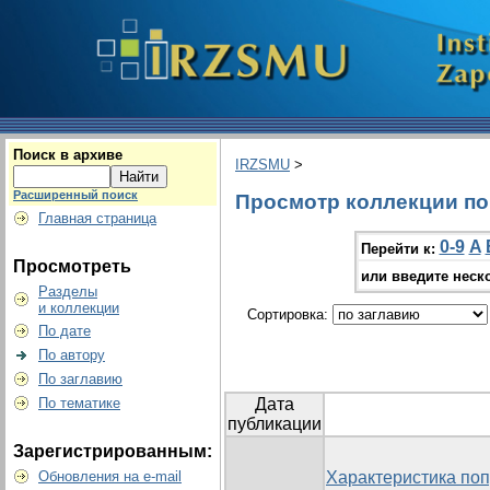
Поиск в архиве
IRZSMU
>
Расширенный поиск
Просмотр коллекции по г
Главная страница
0-9
A
Перейти к:
Просмотреть
или введите неск
Разделы
и коллекции
Сортировка:
По дате
По автору
По заглавию
По тематике
Дата
публикации
Зарегистрированным:
Обновления на e-mail
Характеристика попу