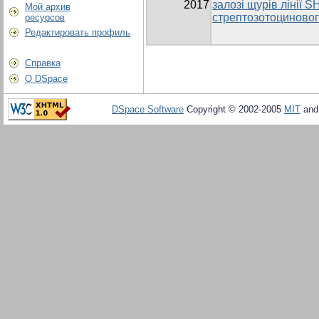
2017
залозі щурів лінії 
Мой архив
стрептозотоциновог
ресурсов
Редактировать профиль
Справка
О DSpace
DSpace Software
Copyright © 2002-2005
MIT
an