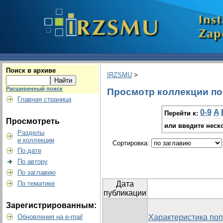
Поиск в архиве
IRZSMU
>
Расширенный поиск
Просмотр коллекции по г
Главная страница
0-9
A
Перейти к:
Просмотреть
или введите неск
Разделы
и коллекции
Сортировка:
По дате
По автору
По заглавию
По тематике
Дата
публикации
Зарегистрированным:
Обновления на e-mail
Характеристика попу