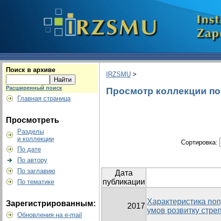
Поиск в архиве
IRZSMU
>
Расширенный поиск
Просмотр коллекции по г
Главная страница
Просмотреть
Разделы
и коллекции
Сортировка:
По дате
По автору
По заглавию
Дата
публикации
По тематике
Характеристика попу
Зарегистрированным:
2017
умов розвитку стре
Обновления на e-mail