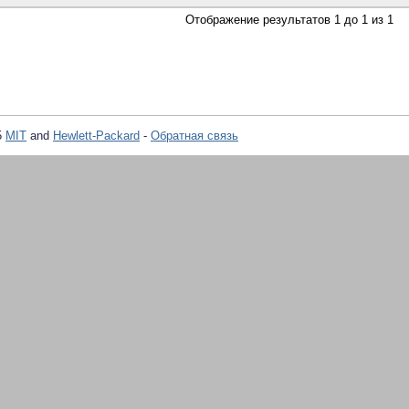
Отображение результатов 1 до 1 из 1
5
MIT
and
Hewlett-Packard
-
Обратная связь