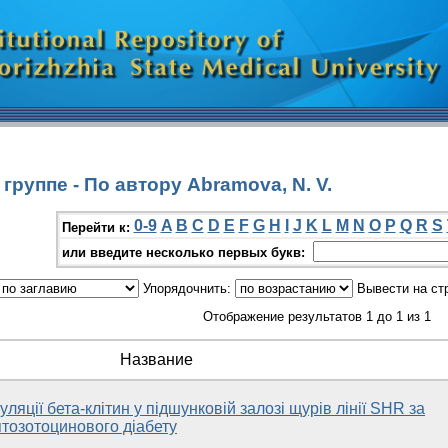
руппе - По автору Abramova, N. V.
0-9
A
B
C
D
E
F
G
H
I
J
K
L
M
N
O
P
Q
R
S
Перейти к:
или введите несколько первых букв:
Упорядочнить:
Вывести на ст
Отображение результатов 1 до 1 из 1
Название
ляції бета-клітин у підшунковій залозі щурів лінії SHR за
птозотоцинового діабету