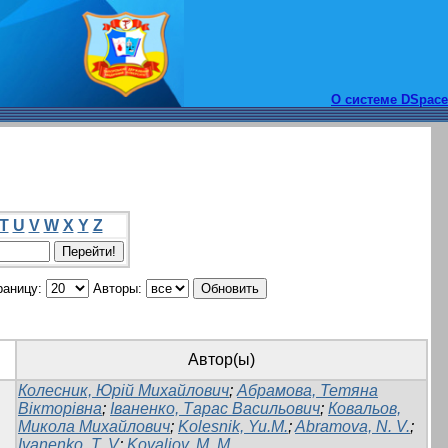
О системе DSpace
T
U
V
W
X
Y
Z
раницу:
Авторы:
Автор(ы)
Колесник, Юрій Михайлович
;
Абрамова, Тетяна
Вікторівна
;
Іваненко, Тарас Васильович
;
Ковальов,
Микола Михайлович
;
Kolesnik, Yu.M.
;
Abramova, N. V.
;
Ivanenko, T. V
;
Kovaliov, M. M.