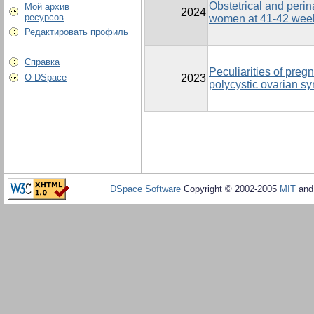
Obstetrical and perin
Мой архив
2024
ресурсов
women at 41-42 week
Редактировать профиль
Справка
Peculiarities of pre
О DSpace
2023
polycystic ovarian s
DSpace Software
Copyright © 2002-2005
MIT
an