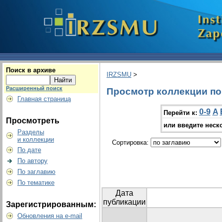
Поиск в архиве
IRZSMU
>
Расширенный поиск
Просмотр коллекции по 
Главная страница
0-9
A
Перейти к:
Просмотреть
или введите неск
Разделы
и коллекции
Сортировка:
По дате
По автору
По заглавию
По тематике
Дата
публикации
Зарегистрированным:
Обновления на e-mail